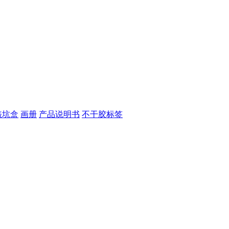
裱坑盒
画册
产品说明书
不干胶标签