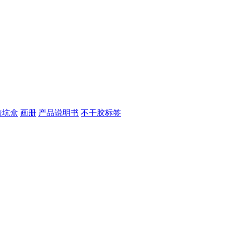
裱坑盒
画册
产品说明书
不干胶标签