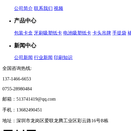
公司简介
联系我们
视频
产品中心
包装卡盒
牙刷吸塑纸卡
电池吸塑纸卡
卡头吊牌
手提袋
新闻中心
公司新闻
行业新闻
印刷知识
全国咨询热线:
137-1466-6653
0755-28980484
邮箱：513741419@qq.com
手机：13682490451
地址：深圳市龙岗区爱联龙腾工业区彩云路16号B栋